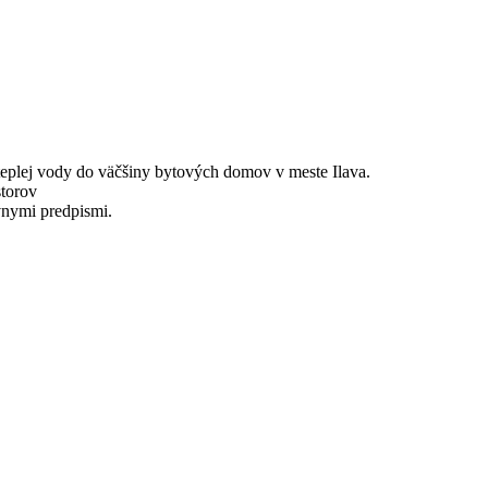
teplej vody do väčšiny bytových domov v meste Ilava.
storov
vnymi predpismi.