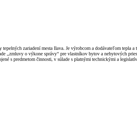
 tepelných zariadení mesta Ilava. Je výrobcom a dodávateľom tepla a 
de ,,zmluvy o výkone správy“ pre vlastníkov bytov a nebytových prie
ené s predmetom činnosti, v súlade s platnými technickými a legislatí